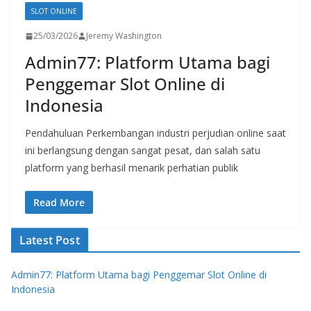
SLOT ONLINE
25/03/2026
Jeremy Washington
Admin77: Platform Utama bagi
Penggemar Slot Online di
Indonesia
Pendahuluan Perkembangan industri perjudian online saat
ini berlangsung dengan sangat pesat, dan salah satu
platform yang berhasil menarik perhatian publik
Read More
Latest Post
Admin77: Platform Utama bagi Penggemar Slot Online di
Indonesia