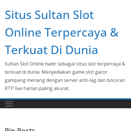
Skip
Situs Sultan Slot
to
content
Online Terpercaya &
Terkuat Di Dunia
Sultan Slot Online hadir sebagai situs slot terpercaya &
terkuat di dunia. Menyediakan game slot gacor
gampang menang dengan server anti-lag dan bocoran
RTP live harian paling akurat.
Pin Posts