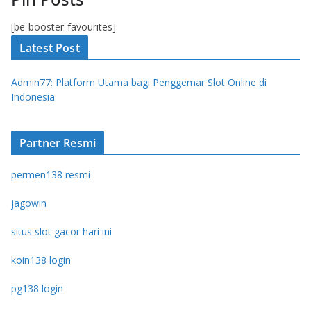
[be-booster-favourites]
Latest Post
Admin77: Platform Utama bagi Penggemar Slot Online di
Indonesia
Partner Resmi
permen138 resmi
jagowin
situs slot gacor hari ini
koin138 login
pg138 login